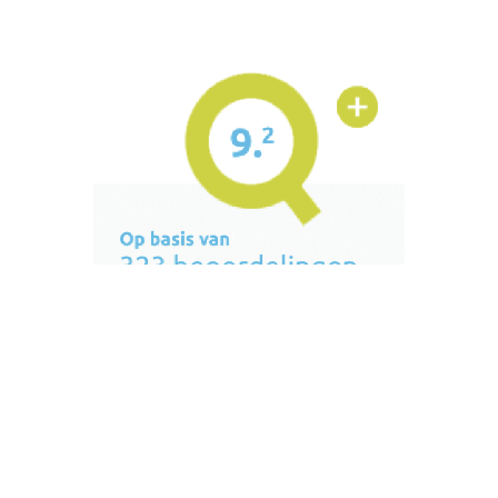
Blokwieke 94A 9501 EZ Stadskanaal
0599 61 08 72
06 42 63 88 17 alleen whatsapp
info@fms-fysiotherapie.nl