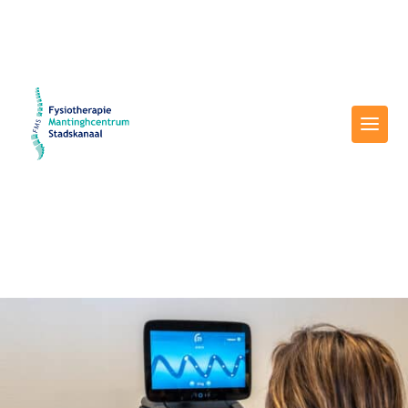
5
Home
COPD-groep