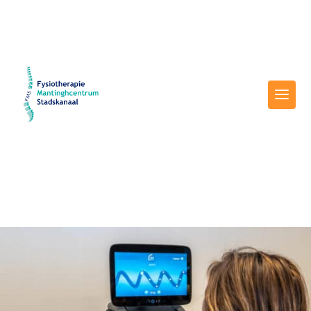
5
Home
Parkinson Beweegprogramma